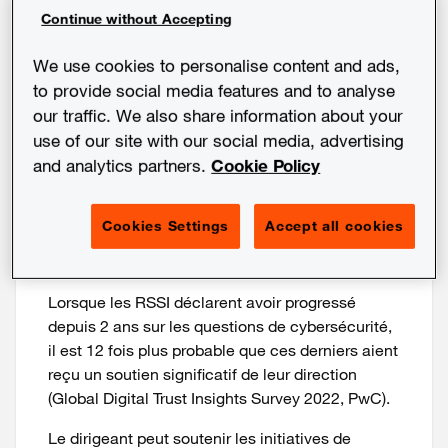
Continue without Accepting
suffisant de leur dirigeant
(Global Digital Trust Insights
We use cookies to personalise content and ads,
to provide social media features and to analyse
Survey 2022, PwC).
our traffic. We also share information about your
RSSI, comment maximiser votre
use of our site with our social media, advertising
collaboration avec votre direction ?
and analytics partners.
Cookie Policy
Une entreprise dont le dirigeant soutient
Cookies Settings
Accept all cookies
les initiatives cyber est une entreprise
mieux protégée
Lorsque les RSSI déclarent avoir progressé
depuis 2 ans sur les questions de cybersécurité,
il est 12 fois plus probable que ces derniers aient
reçu un soutien significatif de leur direction
(Global Digital Trust Insights Survey 2022, PwC).
Le dirigeant peut soutenir les initiatives de