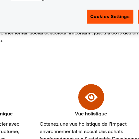
Cookies Settings
onnemental, social et sociétal important : jusqu'à 80% des émi
é.
amique
Vue holistique
cier avec
Obtenez une vue holistique de l’impact
ructurée,
environnemental et social des achats
des
(conformément aux Sustainable Developme