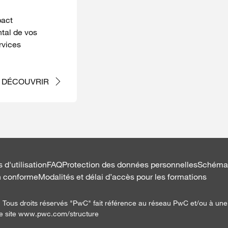
pact
tal de vos
rvices
DÉCOUVRIR
 d'utilisation
FAQ
Protection des données personnelles
Schéma p
on conforme
Modalités et délai d’accès pour les formations
ous droits réservés "PwC" fait référence au réseau PwC et/ou à une 
r le site www.pwc.com/structure