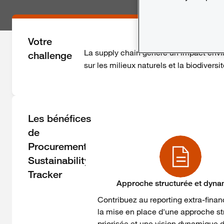
Votre
La supply chain génère un impact envir
challenge
sur les milieux naturels et la biodiversit
Les bénéfices
de
Procurement
Sustainability
Tracker
Approche structurée et dyn
Contribuez au reporting extra-finan
la mise en place d'une approche st
priorisée et une vision dynamique 