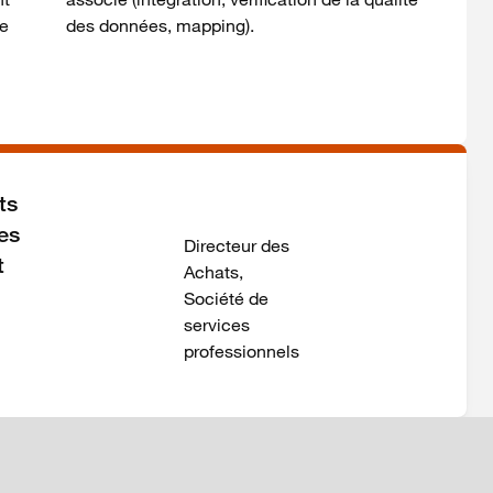
de
des données, mapping).
ts
es
Directeur des
t
Achats,
Société de
services
professionnels