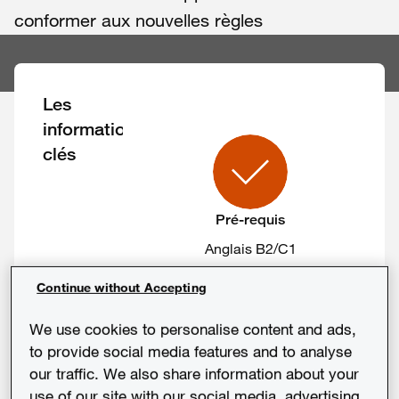
conformer aux nouvelles règles
Les
informations
clés
Pré-requis
Anglais B2/C1
Continue without Accepting
We use cookies to personalise content and ads,
to provide social media features and to analyse
our traffic. We also share information about your
Public cible
use of our site with our social media, advertising