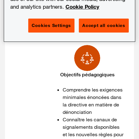
and analytics partners.
Cookie Policy
Conformité
Finance
Cookies Settings
Accept all cookies
Juridique
Objectifs pédagogiques
Comprendre les exigences
minimales énoncées dans
la directive en matière de
dénonciation
Connaître les canaux de
signalements disponibles
et les nouvelles règles pour