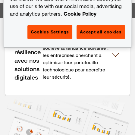
use of our site with our social media, advertising
and analytics partners.
Cookie Policy
Renforcez
Cookies Settings
Accept all cookies
La dernière édition de l’étude
votre
phare de cybersécurité PwC
cyber
soulève la tendance suivante :
résilience
les entreprises cherchent à
avec nos
optimiser leur portefeuille
solutions
technologique pour
accroître
digitales
leur sécurité.