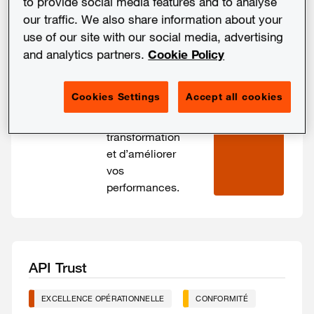
to provide social media features and to analyse
par le réseau
our traffic. We also share information about your
PwC et ses
AFFICHER 
LES 
partenaires.
use of our site with our social media, advertising
FILTRES
Vous n’êtes
and analytics partners.
Cookie Policy
plus qu’
à
quelques clics
Cookies Settings
Accept all cookies
d’accélérer
votre
transformation
et d’améliorer
vos
performances.
API Trust
EXCELLENCE OPÉRATIONNELLE
CONFORMITÉ